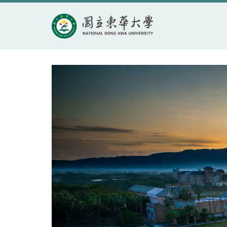
跳
到
主
要
內
容
區
塊