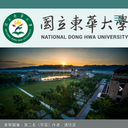
跳
到
主
要
內
容
區
塊
東華圖像：第二名《早晨》作者：潘培原