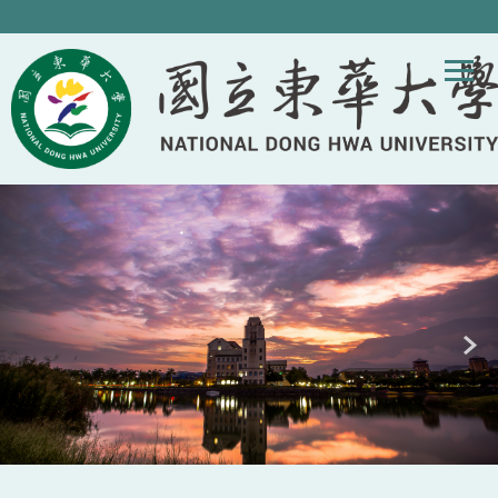
跳
到
主
要
內
容
區
塊