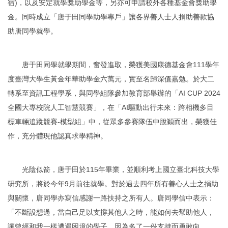
宿)，以及安定就學獎助學金等，另亦可申請校外各種基金會獎助學
金。同時成立「唐于田同學助學專戶」讓各界善人士人捐助善款協
助唐同學就學。
唐于田同學就學期間，奮發進取，榮獲美國康德基金會111學年
度臺灣大學生黃金年華助學金六萬元，實至名歸深值嘉勉。於大二
轉系至資訊工程學系，與同學組隊參加教育部舉辦的「AI CUP 2024
全國大專校院人工智慧競賽」，在「AI驅動出行未來：跨相機多目
標車輛追蹤競賽-模型組」中，從眾多參賽隊伍中脫穎而出，榮獲佳
作，充分體現他認真求學精神。
光陰似箭，唐于田於115年畢業，並順利考上國立臺北科技大學
研究所，將於今年9月前往就學。對於過去四年所有善心人士之捐助
與關懷，唐同學亦寫信感謝一路扶持之所有人。唐同學信中表示：
「不斷設想過，當自己足以支撐其他人之時，能如何去幫助他人，
讓曾經和我一樣遭遇困境的學子，因為多了一份支持而勇敢向