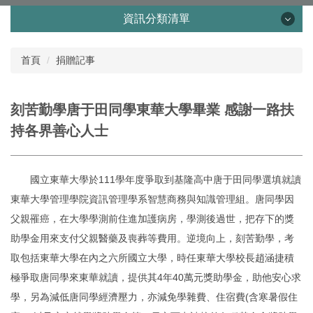
資訊分類清單
資訊分類清單
首頁
捐贈記事
芳名錄
刻苦勤學唐于田同學東華大學畢業 感謝一路扶
捐贈流程
持各界善心人士
國內捐贈
國立東華大學於111學年度爭取到基隆高中唐于田同學選填就讀
國外捐贈
東華大學管理學院資訊管理學系智慧商務與知識管理組。唐同學因
父親罹癌，在大學學測前住進加護病房，學測後過世，把存下的獎
專戶介紹
助學金用來支付父親醫藥及喪葬等費用。逆境向上，刻苦勤學，考
取包括東華大學在內之六所國立大學，時任東華大學校長趙涵捷積
0403地震災害管理及監督委員會
極爭取唐同學來東華就讀，提供其4年40萬元獎助學金，助他安心求
學，另為減低唐同學經濟壓力，亦減免學雜費、住宿費(含寒暑假住