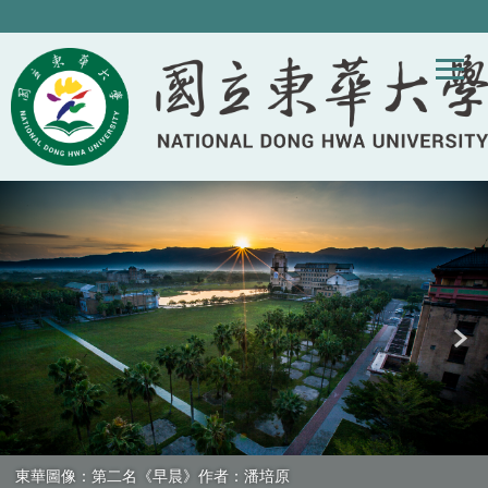
跳
到
主
要
內
容
區
塊
東華圖像：第二名《早晨》作者：潘培原